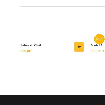
Sale!
Infused Mint
Violet C
€
15,00
€
15,20
€