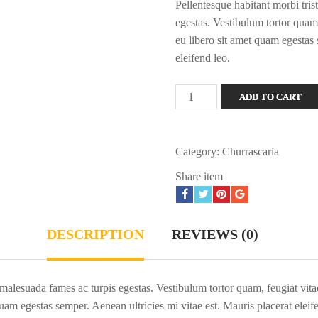
Pellentesque habitant morbi tris
egestas. Vestibulum tortor quam,
eu libero sit amet quam egestas 
eleifend leo.
Lemon
ADD TO CART
Ice
Cream
quantity
Category:
Churrascaria
Share item
DESCRIPTION
REVIEWS (0)
 malesuada fames ac turpis egestas. Vestibulum tortor quam, feugiat vitae,
am egestas semper. Aenean ultricies mi vitae est. Mauris placerat eleif